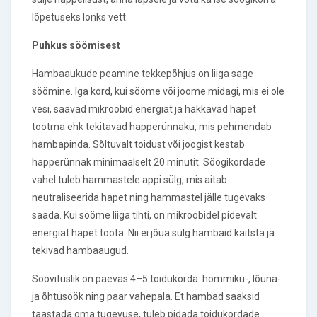
lõpetuseks lonks vett.
Puhkus söömisest
Hambaaukude peamine tekkepõhjus on liiga sage
söömine. Iga kord, kui sööme või joome midagi, mis ei ole
vesi, saavad mikroobid energiat ja hakkavad hapet
tootma ehk tekitavad happerünnaku, mis pehmendab
hambapinda. Sõltuvalt toidust või joogist kestab
happerünnak minimaalselt 20 minutit. Söögikordade
vahel tuleb hammastele appi sülg, mis aitab
neutraliseerida hapet ning hammastel jälle tugevaks
saada. Kui sööme liiga tihti, on mikroobidel pidevalt
energiat hapet toota. Nii ei jõua sülg hambaid kaitsta ja
tekivad hambaaugud.
Soovituslik on päevas 4–5 toidukorda: hommiku-, lõuna-
ja õhtusöök ning paar vahepala. Et hambad saaksid
taastada oma tugevuse, tuleb pidada toidukordade