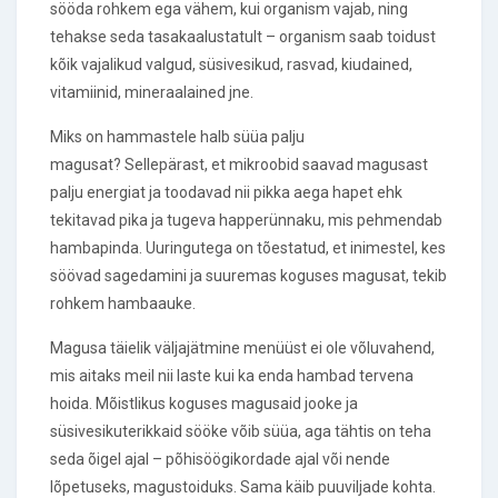
sööda rohkem ega vähem, kui organism vajab, ning
tehakse seda tasakaalustatult – organism saab toidust
kõik vajalikud valgud, süsivesikud, rasvad, kiudained,
vitamiinid, mineraalained jne.
Miks on hammastele halb süüa palju
magusat? Sellepärast, et mikroobid saavad magusast
palju energiat ja toodavad nii pikka aega hapet ehk
tekitavad pika ja tugeva happerünnaku, mis pehmendab
hambapinda. Uuringutega on tõestatud, et inimestel, kes
söövad sagedamini ja suuremas koguses magusat, tekib
rohkem hambaauke.
Magusa täielik väljajätmine menüüst ei ole võluvahend,
mis aitaks meil nii laste kui ka enda hambad tervena
hoida. Mõistlikus koguses magusaid jooke ja
süsivesikuterikkaid sööke võib süüa, aga tähtis on teha
seda õigel ajal – põhisöögikordade ajal või nende
lõpetuseks, magustoiduks. Sama käib puuviljade kohta.