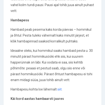
vahel kolm tundi pausi.
Pausi ajal tohib juua ainult puhast
vett.
Hambapesu
Hambaid peab pesema kaks korda päevas – hommikul
ja õhtul. Pesta tuleks vähemalt kaks minutit järjest, et
kõik hambapinnad saaksid korralikult puhtaks.
Ideaalne oleks, kui hommikul saaks hambaid pesta u. 30
minutit pärast hommikusööki ehk siis, kui suurem
happerünnak on läbi. Kui oodata ei saa, siis kehtib
põhimõte: peaasi et pestud saab, olgu siis enne või
pärast hommikusööki. Pärast õhtust hambapesu ei tohi
enam midagi süüa, juua tohib ainult vett.
Hambapesu kohta loe lähemalt
siit
.
Käi kord aastas hambaarsti juures