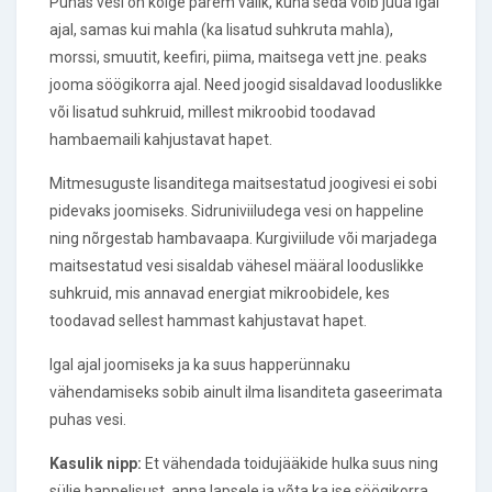
Puhas vesi on kõige parem valik, kuna seda võib juua igal
ajal, samas kui mahla (ka lisatud suhkruta mahla),
morssi, smuutit, keefiri, piima, maitsega vett jne. peaks
jooma söögikorra ajal. Need joogid sisaldavad looduslikke
või lisatud suhkruid, millest mikroobid toodavad
hambaemaili kahjustavat hapet.
Mitmesuguste lisanditega maitsestatud joogivesi ei sobi
pidevaks joomiseks. Sidruniviiludega vesi on happeline
ning nõrgestab hambavaapa. Kurgiviilude või marjadega
maitsestatud vesi sisaldab vähesel määral looduslikke
suhkruid, mis annavad energiat mikroobidele, kes
toodavad sellest hammast kahjustavat hapet.
Igal ajal joomiseks ja ka suus happerünnaku
vähendamiseks sobib ainult ilma lisanditeta gaseerimata
puhas vesi.
Kasulik nipp:
Et vähendada toidujääkide hulka suus ning
sülje happelisust, anna lapsele ja võta ka ise söögikorra