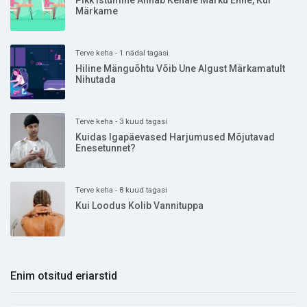
Pikk Istumine Annab Kehale Märku Enne, Kui
Märkame
Terve keha - 1 nädal tagasi
Hiline Mänguõhtu Võib Une Algust Märkamatult
Nihutada
Terve keha - 3 kuud tagasi
Kuidas Igapäevased Harjumused Mõjutavad
Enesetunnet?
Terve keha - 8 kuud tagasi
Kui Loodus Kolib Vannituppa
Enim otsitud eriarstid