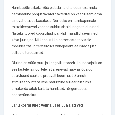
Hambasõbralikeks võib pidada neid toiduaineid, mida
hambaauke põhjustavatel bakteritel on keerulisem oma
ainevahetuses kasutada. Nendeks on hambapinnale
mittekleepuvad vähese suhkrusisaldusega toiduained.
Näiteks toored köögiviljad, pähklid, mandlid, seemned,
kõva juust jne. Nii keha kui ka hammaste tervisele
mõeldes tasub tervislikuks vahepalaks eelistada just
selliseid toiduaineid.
Oluline on süüa puu- ja köögivilju toorelt. Lausa vajalik on
see lastele ja noortele, et arenevad näo- ja lõualuu
struktuurid saaksid piisavalt koormust. Samuti
stimuleerib intensiivne mälumine süljeeritust, mis
omakorda aitab kaitsta hambaid, nõrgendades
happerünnakut.
Janu korral tuleb võimalusel juua alati vett