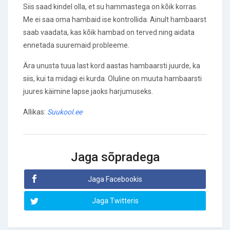
Siis saad kindel olla, et su hammastega on kõik korras.
Me ei saa oma hambaid ise kontrollida. Ainult hambaarst
saab vaadata, kas kõik hambad on terved ning aidata
ennetada suuremaid probleeme.
Ära unusta tuua last kord aastas hambaarsti juurde, ka
siis, kui ta midagi ei kurda. Oluline on muuta hambaarsti
juures käimine lapse jaoks harjumuseks.
Allikas:
Suukool.ee
Jaga sõpradega
Jaga Facebookis
Jaga Twitteris