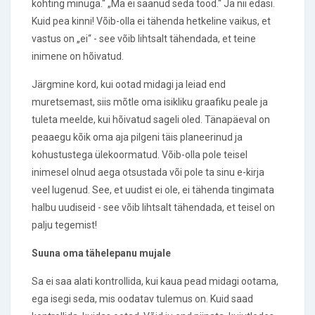
kohting minuga.“ „Ma ei saanud seda tööd.“ Ja nii edasi.
Kuid pea kinni! Võib-olla ei tähenda hetkeline vaikus, et
vastus on „ei“ - see võib lihtsalt tähendada, et teine ​​
inimene on hõivatud.
Järgmine kord, kui ootad midagi ja leiad end
muretsemast, siis mõtle oma isikliku graafiku peale ja
tuleta meelde, kui hõivatud sageli oled. Tänapäeval on
peaaegu kõik oma aja pilgeni täis planeerinud ja
kohustustega ülekoormatud. Võib-olla pole teisel
inimesel olnud aega otsustada või pole ta sinu e-kirja
veel lugenud. See, et uudist ei ole, ei tähenda tingimata
halbu uudiseid - see võib lihtsalt tähendada, et teisel on
palju tegemist!
Suuna oma tähelepanu mujale
Sa ei saa alati kontrollida, kui kaua pead midagi ootama,
ega isegi seda, mis oodatav tulemus on. Kuid saad