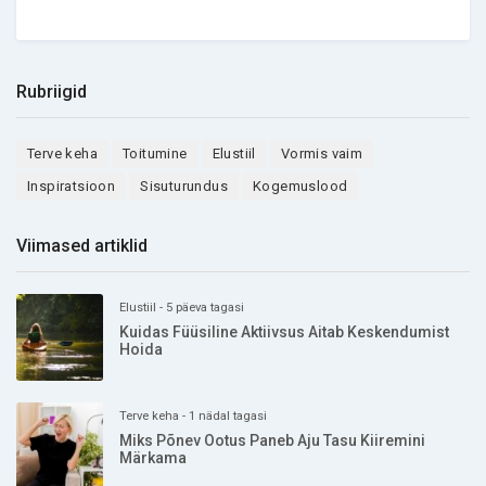
Rubriigid
Terve keha
Toitumine
Elustiil
Vormis vaim
Inspiratsioon
Sisuturundus
Kogemuslood
Viimased artiklid
Elustiil - 5 päeva tagasi
Kuidas Füüsiline Aktiivsus Aitab Keskendumist
Hoida
Terve keha - 1 nädal tagasi
Miks Põnev Ootus Paneb Aju Tasu Kiiremini
Märkama