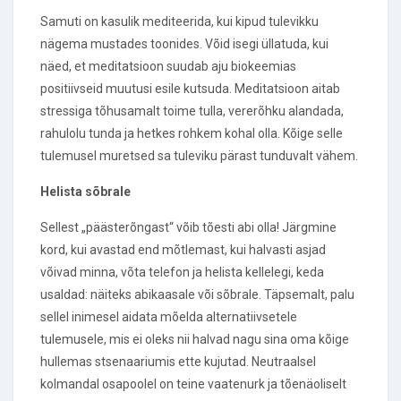
Samuti on kasulik mediteerida, kui kipud tulevikku
nägema mustades toonides. Võid isegi üllatuda, kui
näed, et meditatsioon suudab aju biokeemias
positiivseid muutusi esile kutsuda. Meditatsioon aitab
stressiga tõhusamalt toime tulla, vererõhku alandada,
rahulolu tunda ja hetkes rohkem kohal olla. Kõige selle
tulemusel muretsed sa tuleviku pärast tunduvalt vähem.
Helista sõbrale
Sellest „päästerõngast“ võib tõesti abi olla! Järgmine
kord, kui avastad end mõtlemast, kui halvasti asjad
võivad minna, võta telefon ja helista kellelegi, keda
usaldad: näiteks abikaasale või sõbrale. Täpsemalt, palu
sellel inimesel aidata mõelda alternatiivsetele
tulemusele, mis ei oleks nii halvad nagu sina oma kõige
hullemas stsenaariumis ette kujutad. Neutraalsel
kolmandal osapoolel on teine vaatenurk ja tõenäoliselt