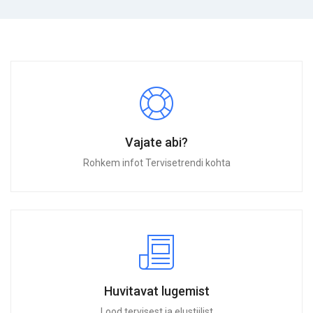
Vajate abi?
Rohkem infot Tervisetrendi kohta
Huvitavat lugemist
Lood tervisest ja elustiilist