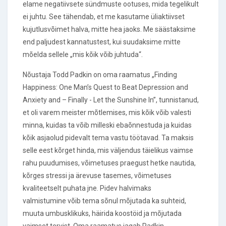
elame negatiivsete sündmuste ootuses, mida tegelikult
ei juhtu. See tähendab, et me kasutame üliaktiivset
kujutlusvõimet halva, mitte hea jaoks. Me säästaksime
end paljudest kannatustest, kui suudaksime mitte
mõelda sellele „mis kõik võib juhtuda“.
Nõustaja Todd Padkin on oma raamatus „Finding
Happiness: One Man’s Quest to Beat Depression and
Anxiety and – Finally - Let the Sunshine In”, tunnistanud,
et oli varem meister mõtlemises, mis kõik võib valesti
minna, kuidas ta võib milleski ebaõnnestuda ja kuidas
kõik asjaolud pidevalt tema vastu töötavad. Ta maksis
selle eest kõrget hinda, mis väljendus täielikus vaimse
rahu puudumises, võimetuses praegust hetke nautida,
kõrges stressi ja ärevuse tasemes, võimetuses
kvaliteetselt puhata jne. Pidev halvimaks
valmistumine võib tema sõnul mõjutada ka suhteid,
muuta umbusklikuks, häirida koostöid ja mõjutada