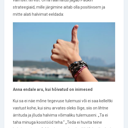
vaimset tervist. Oma raamatus jagab Padkin
strateegiaid, mille järgimine aitab olla positiivsem ja
mitte alati halvimat eeldada:
Anna endale aru, kui hõivatud on inimesed
Kui sa ei näe mõne tegevuse tulemusi või ei saa kelleltki
vastust kohe, kui sinu arvates oleks õige, siis on lihtne
ärrituda ja jõuda halvima võimaliku tulemuseni. „Ta ei
taha minuga koostööd teha.“ „Teda ei huvita teine