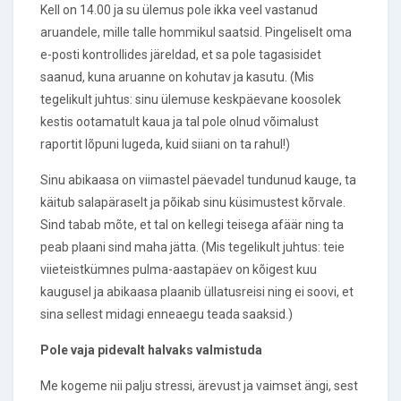
Kell on 14.00 ja su ülemus pole ikka veel vastanud
aruandele, mille talle hommikul saatsid. Pingeliselt oma
e-posti kontrollides järeldad, et sa pole tagasisidet
saanud, kuna aruanne on kohutav ja kasutu. (Mis
tegelikult juhtus: sinu ülemuse keskpäevane koosolek
kestis ootamatult kaua ja tal pole olnud võimalust
raportit lõpuni lugeda, kuid siiani on ta rahul!)
Sinu abikaasa on viimastel päevadel tundunud kauge, ta
käitub salapäraselt ja põikab sinu küsimustest kõrvale.
Sind tabab mõte, et tal on kellegi teisega afäär ning ta
peab plaani sind maha jätta. (Mis tegelikult juhtus: teie
viieteistkümnes pulma-aastapäev on kõigest kuu
kaugusel ja abikaasa plaanib üllatusreisi ning ei soovi, et
sina sellest midagi enneaegu teada saaksid.)
Pole vaja pidevalt halvaks valmistuda
Me kogeme nii palju stressi, ärevust ja vaimset ängi, sest