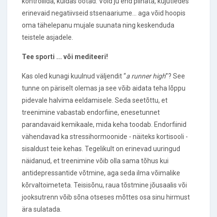
kontrollida, kuidas ootad. Võid ju end piinata, kujutledes
erinevaid negatiivseid stsenaariume... aga võid hoopis
oma tähelepanu mujale suunata ning keskenduda
teistele asjadele.
Tee sporti ... või mediteeri!
Kas oled kunagi kuulnud väljendit “
a runner high
”? See
tunne on päriselt olemas ja see võib aidata teha lõppu
pidevale halvima eeldamisele. Seda seetõttu, et
treenimine vabastab endorfiine, enesetunnet
parandavaid kemikaale, mida keha toodab. Endorfiinid
vähendavad ka stressihormoonide - näiteks kortisooli -
sisaldust teie kehas. Tegelikult on erinevad uuringud
näidanud, et treenimine võib olla sama tõhus kui
antidepressantide võtmine, aga seda ilma võimalike
kõrvaltoimeteta. Teisisõnu, raua tõstmine jõusaalis või
jooksutrenn võib sõna otseses mõttes osa sinu hirmust
ära sulatada.