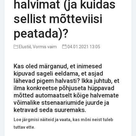
halvimat (ja kuidas
sellist mõtteviisi
peatada)?
Elustiil, Vormis vaim
04.01.2021 13:05
Kas oled märganud, et inimesed
kipuvad sageli eeldama, et asjad
lähevad pigem halvasti? Ikka juhtub, et
ilma konkreetse põhjuseta hüppavad
mõtted automaatselt kõige halvemate
võimalike stsenaariumide juurde ja
ketravad seda suuremaks.
Loe järgmisi näiteid ja vaata, kas mõni neist tuleb
tuttav ette.