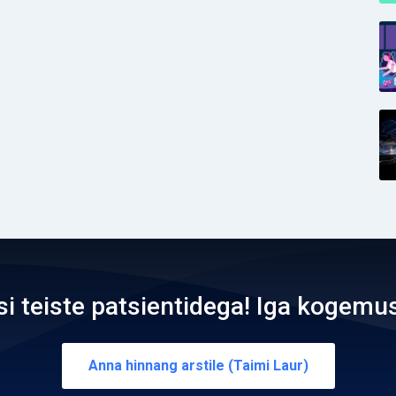
teiste patsientidega! Iga kogemus
Anna hinnang arstile (Taimi Laur)