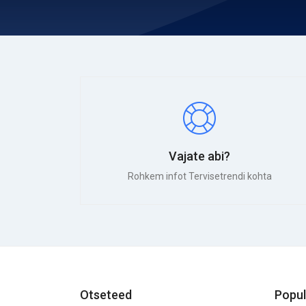
Vajate abi?
Rohkem infot Tervisetrendi kohta
Otseteed
Popul