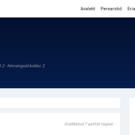
Avaleht
Perearstid
Eri
4.2 - hinnanguid kokku: 2
Avaldatud 7 aastat tagasi