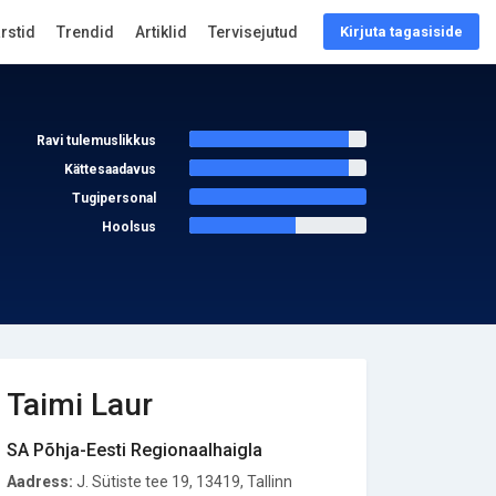
arstid
Trendid
Artiklid
Tervisejutud
Kirjuta tagasiside
Ravi tulemuslikkus
Kättesaadavus
Tugipersonal
Hoolsus
Taimi Laur
SA Põhja-Eesti Regionaalhaigla
Aadress:
J. Sütiste tee 19, 13419, Tallinn