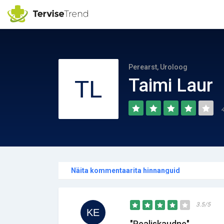
Perearst, Uroloog
Taimi Laur
Näita kommentaarita hinnanguid
3.5/5
"Pealiskaudne"