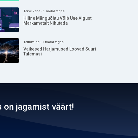
Terve keha - 1 nädal tagasi
Hiline Mänguõhtu Võib Une Algust
Märkamatult Nihutada
Toitumine - 1 nädal tagasi
Väikesed Harjumused Loovad Suuri
Tulemusi
 on jagamist väärt!