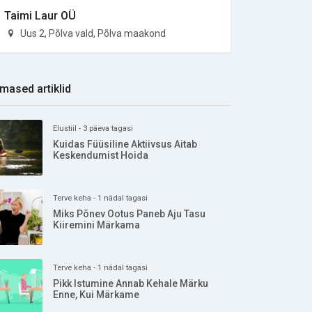
Taimi Laur OÜ
Uus 2, Põlva vald, Põlva maakond
imased artiklid
Elustiil - 3 päeva tagasi
Kuidas Füüsiline Aktiivsus Aitab
Keskendumist Hoida
Terve keha - 1 nädal tagasi
Miks Põnev Ootus Paneb Aju Tasu
Kiiremini Märkama
Terve keha - 1 nädal tagasi
Pikk Istumine Annab Kehale Märku
Enne, Kui Märkame