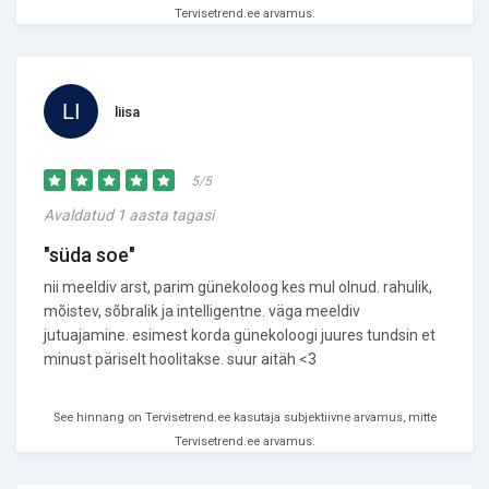
Tervisetrend.ee arvamus.
liisa
5/5
Avaldatud 1 aasta tagasi
"süda soe"
nii meeldiv arst, parim günekoloog kes mul olnud. rahulik,
mõistev, sõbralik ja intelligentne. väga meeldiv
jutuajamine. esimest korda günekoloogi juures tundsin et
minust päriselt hoolitakse. suur aitäh <3
See hinnang on Tervisetrend.ee kasutaja subjektiivne arvamus, mitte
Tervisetrend.ee arvamus.