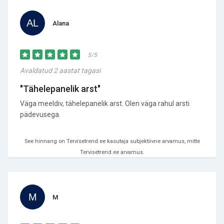
Alana
5/5
Avaldatud 2 aastat tagasi
"Tähelepanelik arst"
Väga meeldiv, tähelepanelik arst. Olen väga rahul arsti
pädevusega.
See hinnang on Tervisetrend.ee kasutaja subjektiivne arvamus, mitte
Tervisetrend.ee arvamus.
M