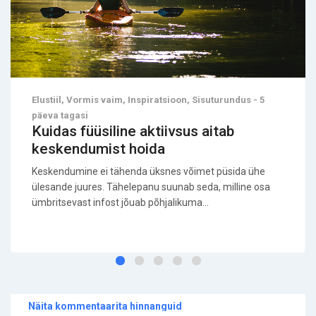
Elustiil, Vormis vaim, Inspiratsioon, Sisuturundus - 5
päeva tagasi
Kuidas füüsiline aktiivsus aitab
keskendumist hoida
Keskendumine ei tähenda üksnes võimet püsida ühe
ülesande juures. Tähelepanu suunab seda, milline osa
ümbritsevast infost jõuab põhjalikuma...
Näita kommentaarita hinnanguid