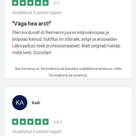
5/5
Avaldatud 2 aastat tagasi
"Väga hea arst!"
Olen korduvalt dr Reimanni juures kolposkoopias ja
biopsias käinud. Suhtlus on sõbralik, selge ja arusaadav.
Läbivaatlust teeb professionaalselt. Alati selgitab/näitab
mida teeb. Soovitan!
See hinnang on Tervisetrend.ee kasutaja subjektiivne arvamus, mitte
Tervisetrend.ee arvamus.
Kadi
4.8/5
Avaldatud 4 aastat tagasi