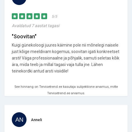
5/5
Avaldatud 7 aastat tagasi
"Soovitan"
Kuigi günekoloogi juures käimine pole nii mõnelegi naisele
just kõige meeldivam kogemus, soovitan igati konkreetset
arsti! Väga professionaalne ja põhjalik, samuti seletas kõik
ära, mida teeb ja millal tagasi vaja tulla jne. Lähen
teinekordki antud arsti visiidile!
See hinnang on Tervisetrend.ee kasutaja subjektiivne arvamus, mitte
Tervisetrend.ee arvamus.
Anneli