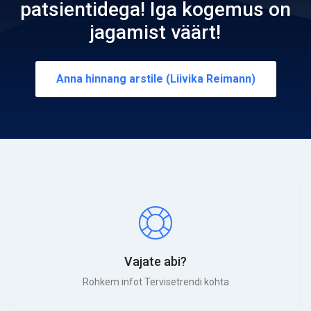
patsientidega! Iga kogemus on
jagamist väärt!
Anna hinnang arstile (Liivika Reimann)
Vajate abi?
Rohkem infot Tervisetrendi kohta