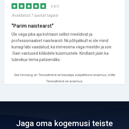
4.8/5
Avaldatud 7 aastat tagasi
"Parim naistearst"
Üle väga pika aja kohtasin sellist meeldivat ja
professionaalset naistearsti. Nii põhjalikult ei ole mind
kunagi läbi vaadatud, ka inimesena väga meeldiv ja soe
.Sain vastused kõikidele küsimustele. Kindlasti jään ka
tulevikus tema patsiendiks
See hinnang on Tervisetrend.ee kasutaja subjektiivne arvamus, mitte
Tervisetrend.ee arvamus.
Jaga oma kogemusi teiste