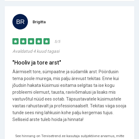
Brigitta
5/5
Avaldatud 4 kuud tagasi
"Hooliv ja tore arst"
Äärmiselt tore, sümpaatne ja südamlik arst. Pöördusin
tema poole murega, mis palju ärevust tekitas. Enne kui
jõudsin hakata küsimusi esitama selgitas ta ise kogu
probleemi olemust, tausta, ravivõimalusi ja lisaks mis
vastuvõtul nüüd ees ootab. Täpsustavatele küsimustele
vastas rahustavalt ja professionaalselt. Tekitas väga sooja
tunde sees ning lahkusin kohe palju kergemas tujus.
Selliseid arste tuleb hoida ja hinnata!
See hinnang on Tervisetrend.ee kasutaja subjektiivne arvamus, mitte