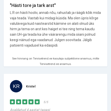
"Hästi tore ja tark arst"
L.R on hästi hooliv, annab nõu, rahustab ja räägib kõik mida
vaja teada. Vastab kui midagi küsida. Ma olen üpris kõrge
valulävega kuid naistearstid käimine on alati olnud üks
hirm ja tema on arst kes haiget ei tee ning tema kaudu
sain UH-ga teada ka ühe väärarengu mida siiani polnud
keegi näinud ega vaadanud. Julgen soovitada. Jälgib
patsienti vajadusel ka edaspidi.
See hinnang on Tervisetrend.ee kasutaja subjektiivne arvamus, mitte
Tervisetrend.ee arvamus.
Kristel
5/5
Avaldatud 4 aastat tagasi