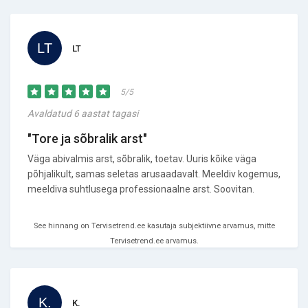
LT
5/5
Avaldatud 6 aastat tagasi
"Tore ja sõbralik arst"
Väga abivalmis arst, sõbralik, toetav. Uuris kõike väga
põhjalikult, samas seletas arusaadavalt. Meeldiv kogemus,
meeldiva suhtlusega professionaalne arst. Soovitan.
See hinnang on Tervisetrend.ee kasutaja subjektiivne arvamus, mitte
Tervisetrend.ee arvamus.
K.