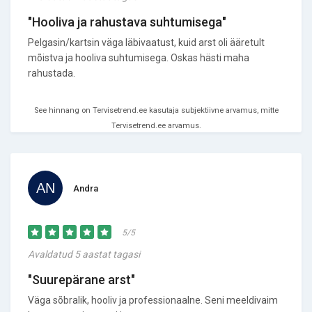
"Hooliva ja rahustava suhtumisega"
Pelgasin/kartsin väga läbivaatust, kuid arst oli ääretult
mõistva ja hooliva suhtumisega. Oskas hästi maha
rahustada.
See hinnang on Tervisetrend.ee kasutaja subjektiivne arvamus, mitte
Tervisetrend.ee arvamus.
Andra
5/5
Avaldatud 5 aastat tagasi
"Suurepärane arst"
Väga sõbralik, hooliv ja professionaalne. Seni meeldivaim