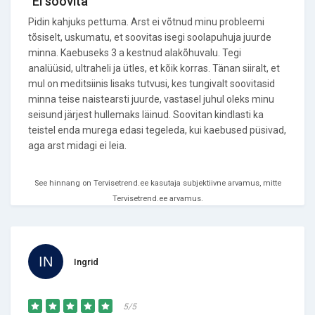
"Ei soovita"
Pidin kahjuks pettuma. Arst ei võtnud minu probleemi
tõsiselt, uskumatu, et soovitas isegi soolapuhuja juurde
minna. Kaebuseks 3 a kestnud alakõhuvalu. Tegi
analüüsid, ultraheli ja ütles, et kõik korras. Tänan siiralt, et
mul on meditsiinis lisaks tutvusi, kes tungivalt soovitasid
minna teise naistearsti juurde, vastasel juhul oleks minu
seisund järjest hullemaks läinud. Soovitan kindlasti ka
teistel enda murega edasi tegeleda, kui kaebused püsivad,
aga arst midagi ei leia.
See hinnang on Tervisetrend.ee kasutaja subjektiivne arvamus, mitte
Tervisetrend.ee arvamus.
Ingrid
5/5