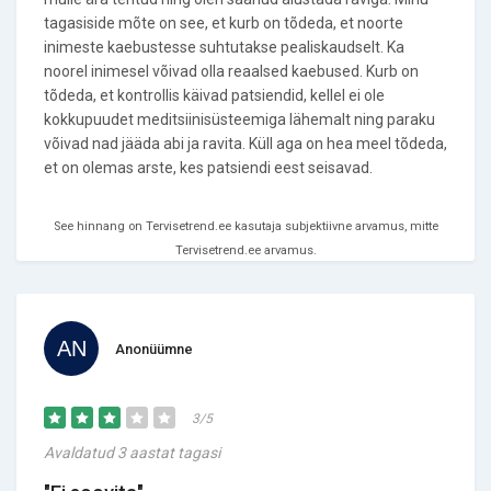
tagasiside mõte on see, et kurb on tõdeda, et noorte
inimeste kaebustesse suhtutakse pealiskaudselt. Ka
noorel inimesel võivad olla reaalsed kaebused. Kurb on
tõdeda, et kontrollis käivad patsiendid, kellel ei ole
kokkupuudet meditsiinisüsteemiga lähemalt ning paraku
võivad nad jääda abi ja ravita. Küll aga on hea meel tõdeda,
et on olemas arste, kes patsiendi eest seisavad.
See hinnang on Tervisetrend.ee kasutaja subjektiivne arvamus, mitte
Tervisetrend.ee arvamus.
Anonüümne
3/5
Avaldatud 3 aastat tagasi