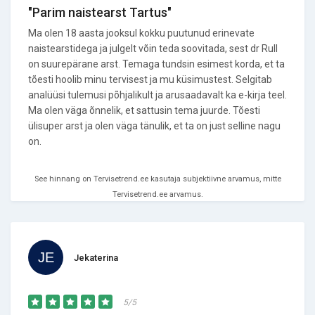
"Parim naistearst Tartus"
Ma olen 18 aasta jooksul kokku puutunud erinevate
naistearstidega ja julgelt võin teda soovitada, sest dr Rull
on suurepärane arst. Temaga tundsin esimest korda, et ta
tõesti hoolib minu tervisest ja mu küsimustest. Selgitab
analüüsi tulemusi põhjalikult ja arusaadavalt ka e-kirja teel.
Ma olen väga õnnelik, et sattusin tema juurde. Tõesti
ülisuper arst ja olen väga tänulik, et ta on just selline nagu
on.
See hinnang on Tervisetrend.ee kasutaja subjektiivne arvamus, mitte
Tervisetrend.ee arvamus.
Jekaterina
5/5