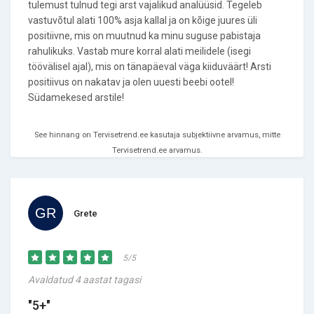
tulemust tulnud tegi arst vajalikud analüüsid. Tegeleb
vastuvõtul alati 100% asja kallal ja on kõige juures üli
positiivne, mis on muutnud ka minu suguse pabistaja
rahulikuks. Vastab mure korral alati meilidele (isegi
töövälisel ajal), mis on tänapäeval väga kiiduväärt! Arsti
positiivus on nakatav ja olen uuesti beebi ootel!
Südamekesed arstile!
See hinnang on Tervisetrend.ee kasutaja subjektiivne arvamus, mitte
Tervisetrend.ee arvamus.
Grete
5/5
Avaldatud 4 aastat tagasi
"5+"