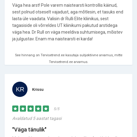
Väga hea arst! Pole varem naistearsti kontrollis käinud,
sest polnud otseselt vajadust, aga mõtlesin, et tasuks end
lasta üle vaadata. Valisin dr Rulli Elite kliinikus, sest
tagasiside oli võrreldes UT kliinikumi pakutud arstidega
väga hea. Dr Rull on väga meeldiva suhtumisega, mõistev
ja julgustav. Enam ma naistearsti ei karda!
See hinnang on Tervisetrend.ee kasutaja subjektiivne arvamus, mitte
Tervisetrend.ee arvamus.
Krissu
5/5
Avaldatud 5 aastat tagasi
"Väga tänulik"