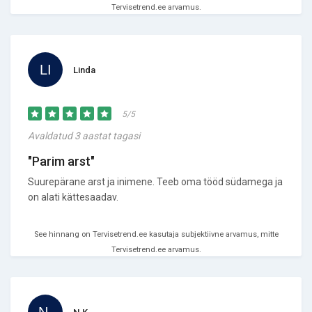
Tervisetrend.ee arvamus.
Linda
5/5
Avaldatud 3 aastat tagasi
"Parim arst"
Suurepärane arst ja inimene. Teeb oma tööd südamega ja
on alati kättesaadav.
See hinnang on Tervisetrend.ee kasutaja subjektiivne arvamus, mitte
Tervisetrend.ee arvamus.