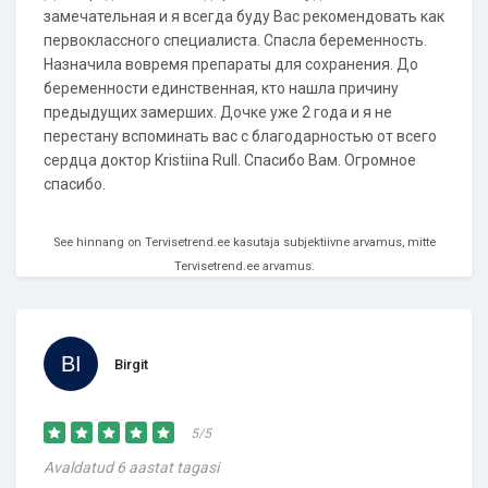
замечательная и я всегда буду Вас рекомендовать как
первоклассного специалиста. Спасла беременность.
Назначила вовремя препараты для сохранения. До
беременности единственная, кто нашла причину
предыдущих замерших. Дочке уже 2 года и я не
перестану вспоминать вас с благодарностью от всего
сердца доктор Kristiina Rull. Спасибо Вам. Огромное
спасибо.
See hinnang on Tervisetrend.ee kasutaja subjektiivne arvamus, mitte
Tervisetrend.ee arvamus.
Birgit
5/5
Avaldatud 6 aastat tagasi