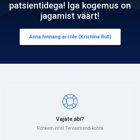
patsientidega! Iga kogemus on
jagamist väärt!
Anna hinnang arstile (Kristiina Rull)
Vajate abi?
Rohkem infot Tervisetrendi kohta