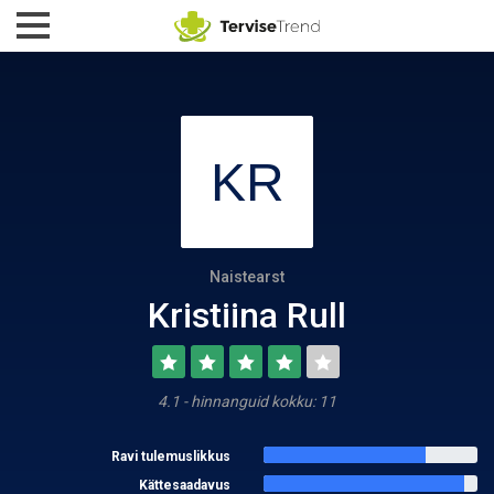
Naistearst
Kristiina Rull
4.1 - hinnanguid kokku: 11
Ravi tulemuslikkus
Kättesaadavus