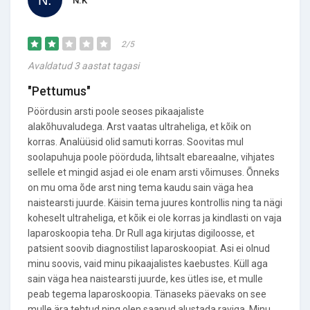
N.K
2/5
Avaldatud 3 aastat tagasi
"Pettumus"
Pöördusin arsti poole seoses pikaajaliste
alakõhuvaludega. Arst vaatas ultraheliga, et kõik on
korras. Analüüsid olid samuti korras. Soovitas mul
soolapuhuja poole pöörduda, lihtsalt ebareaalne, vihjates
sellele et mingid asjad ei ole enam arsti võimuses. Õnneks
on mu oma õde arst ning tema kaudu sain väga hea
naistearsti juurde. Käisin tema juures kontrollis ning ta nägi
koheselt ultraheliga, et kõik ei ole korras ja kindlasti on vaja
laparoskoopia teha. Dr Rull aga kirjutas digiloosse, et
patsient soovib diagnostilist laparoskoopiat. Asi ei olnud
minu soovis, vaid minu pikaajalistes kaebustes. Küll aga
sain väga hea naistearsti juurde, kes ütles ise, et mulle
peab tegema laparoskoopia. Tänaseks päevaks on see
mulle ära tehtud ning olen saanud alustada raviga. Minu