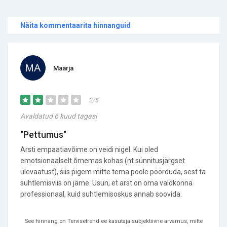
Näita kommentaarita hinnanguid
Maarja
2/5
Avaldatud 6 kuud tagasi
"Pettumus"
Arsti empaatiavõime on veidi nigel. Kui oled
emotsionaalselt õrnemas kohas (nt sünnitusjärgset
ülevaatust), siis pigem mitte tema poole pöörduda, sest ta
suhtlemisviis on jäme. Usun, et arst on oma valdkonna
professionaal, kuid suhtlemisoskus annab soovida.
See hinnang on Tervisetrend.ee kasutaja subjektiivne arvamus, mitte