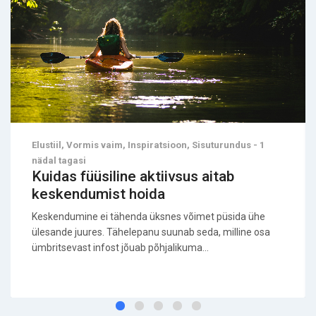
Elustiil, Vormis vaim, Inspiratsioon, Sisuturundus - 1
nädal tagasi
Kuidas füüsiline aktiivsus aitab
keskendumist hoida
Keskendumine ei tähenda üksnes võimet püsida ühe
ülesande juures. Tähelepanu suunab seda, milline osa
ümbritsevast infost jõuab põhjalikuma...