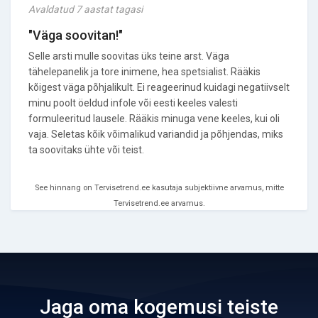
Avaldatud 7 aastat tagasi
"Väga soovitan!"
Selle arsti mulle soovitas üks teine arst. Väga
tähelepanelik ja tore inimene, hea spetsialist. Rääkis
kõigest väga põhjalikult. Ei reageerinud kuidagi negatiivselt
minu poolt öeldud infole või eesti keeles valesti
formuleeritud lausele. Rääkis minuga vene keeles, kui oli
vaja. Seletas kõik võimalikud variandid ja põhjendas, miks
ta soovitaks ühte või teist.
See hinnang on Tervisetrend.ee kasutaja subjektiivne arvamus, mitte
Tervisetrend.ee arvamus.
Jaga oma kogemusi teiste