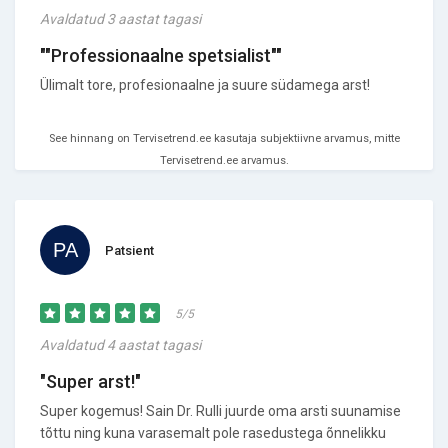
Avaldatud 3 aastat tagasi
""Professionaalne spetsialist""
Ülimalt tore, profesionaalne ja suure südamega arst!
See hinnang on Tervisetrend.ee kasutaja subjektiivne arvamus, mitte
Tervisetrend.ee arvamus.
Patsient
5/5
Avaldatud 4 aastat tagasi
"Super arst!"
Super kogemus! Sain Dr. Rulli juurde oma arsti suunamise
tõttu ning kuna varasemalt pole rasedustega õnnelikku