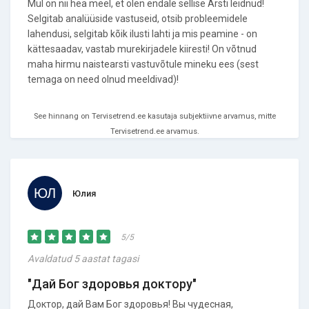
Mul on nii hea meel, et olen endale sellise Arsti leidnud!
Selgitab analüüside vastuseid, otsib probleemidele
lahendusi, selgitab kõik ilusti lahti ja mis peamine - on
kättesaadav, vastab murekirjadele kiiresti! On võtnud
maha hirmu naistearsti vastuvõtule mineku ees (sest
temaga on need olnud meeldivad)!
See hinnang on Tervisetrend.ee kasutaja subjektiivne arvamus, mitte
Tervisetrend.ee arvamus.
Юлия
5/5
Avaldatud 5 aastat tagasi
"Дай Бог здоровья доктору"
Доктор, дай Вам Бог здоровья! Вы чудесная,