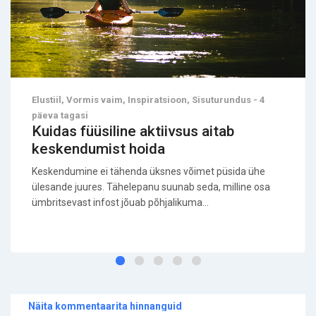
Elustiil, Vormis vaim, Inspiratsioon, Sisuturundus - 4
päeva tagasi
Kuidas füüsiline aktiivsus aitab
keskendumist hoida
Keskendumine ei tähenda üksnes võimet püsida ühe
ülesande juures. Tähelepanu suunab seda, milline osa
ümbritsevast infost jõuab põhjalikuma...
Näita kommentaarita hinnanguid