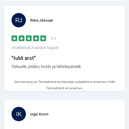
Riina Jõesaar
5/5
Avaldatud 3 aastat tagasi
"tubli arst"
Oskuslik, pädev, hooliv ja tähelepanelik
See hinnang on Tervisetrend.ee kasutaja subjektiivne arvamus, mitte
Tervisetrend.ee arvamus.
Inge Koort