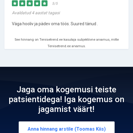
5/5
Avaldatud 4 aastat tagasi
Väga hooliv ja pädev oma töös. Suured tänud .
See hinnang on Tervisetrend.ee kasutaja subjektiivne arvamus, mitte
Tervisetrend.ee arvamus.
Jaga oma kogemusi teiste
patsientidega! Iga kogemus on
jagamist väärt!
Anna hinnang arstile (Toomas Kiis)