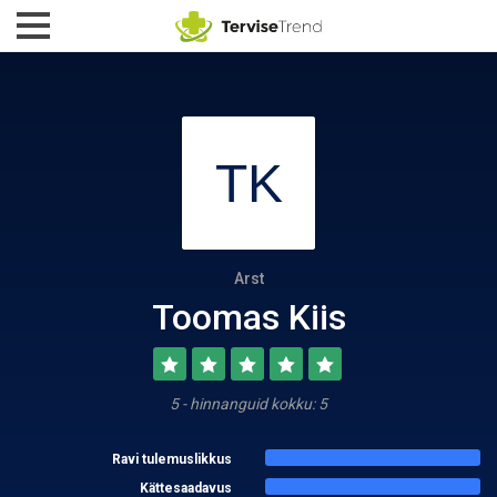
Arst
Toomas Kiis
5 - hinnanguid kokku: 5
Ravi tulemuslikkus
Kättesaadavus