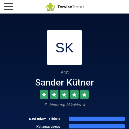
Arst
Sander Kütner
5 - hinnanguid kokku: 4
Ravi tulemuslikkus
Kättesaadavus