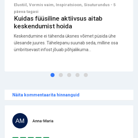
Elustiil, Vormis vaim, Inspiratsioon, Sisuturundus - 5
päeva tagasi
Kuidas füüsiline aktiivsus aitab
keskendumist hoida
Keskendumine ei tähenda üksnes võimet püsida ühe
ülesande juures. Tähelepanu suunab seda, milline osa
ümbritsevast infost jõuab põhjalikuma...
Näita kommentaarita hinnanguid
Anna-Maria