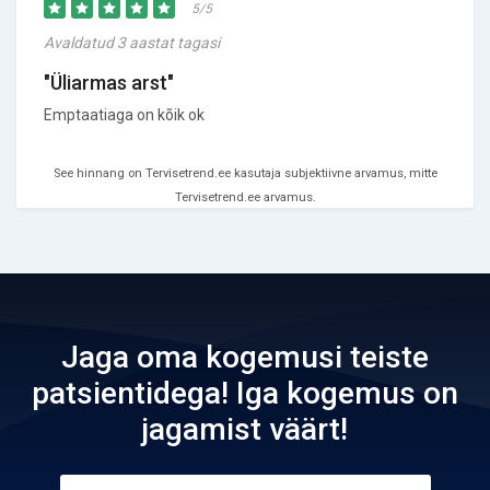
5/5
Avaldatud 3 aastat tagasi
"Üliarmas arst"
Emptaatiaga on kõik ok
See hinnang on Tervisetrend.ee kasutaja subjektiivne arvamus, mitte
Tervisetrend.ee arvamus.
Jaga oma kogemusi teiste
patsientidega! Iga kogemus on
jagamist väärt!