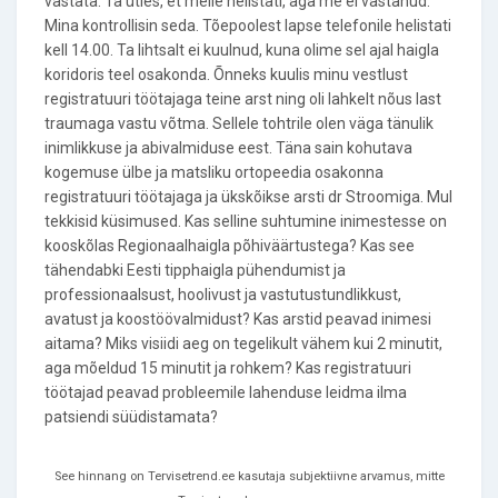
vastata. Ta ütles, et meile helistati, aga me ei vastanud.
Mina kontrollisin seda. Tõepoolest lapse telefonile helistati
kell 14.00. Ta lihtsalt ei kuulnud, kuna olime sel ajal haigla
koridoris teel osakonda. Õnneks kuulis minu vestlust
registratuuri töötajaga teine arst ning oli lahkelt nõus last
traumaga vastu võtma. Sellele tohtrile olen väga tänulik
inimlikkuse ja abivalmiduse eest. Täna sain kohutava
kogemuse ülbe ja matsliku ortopeedia osakonna
registratuuri töötajaga ja ükskõikse arsti dr Stroomiga. Mul
tekkisid küsimused. Kas selline suhtumine inimestesse on
kooskõlas Regionaalhaigla põhiväärtustega? Kas see
tähendabki Eesti tipphaigla pühendumist ja
professionaalsust, hoolivust ja vastutustundlikkust,
avatust ja koostöövalmidust? Kas arstid peavad inimesi
aitama? Miks visiidi aeg on tegelikult vähem kui 2 minutit,
aga mõeldud 15 minutit ja rohkem? Kas registratuuri
töötajad peavad probleemile lahenduse leidma ilma
patsiendi süüdistamata?
See hinnang on Tervisetrend.ee kasutaja subjektiivne arvamus, mitte