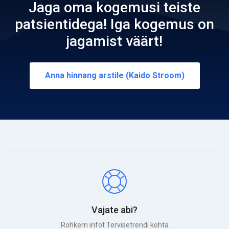
Jaga oma kogemusi teiste
patsientidega! Iga kogemus on
jagamist väärt!
Anna hinnang arstile (Kaido Stroom)
Vajate abi?
Rohkem infot Tervisetrendi kohta