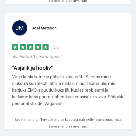
Tervisetrend.ee arvamus.
Joel Metsson
5/5
Avaldatud 3 aastat tagasi
"Asjalik ja hooliv"
Väga konkreetne ja põhjalik vastuvõtt. Seletas minu
olukorra korralikult lahti ja näitas minu trauma üle, mis
kahjuks EMO-s puudulikuks jäi. Kuulas probleemi ja
leidsime koos parima lahenduse edasiseks raviks. Sõbralik
personal sh õde. Väga viis!
See hinnang on Tervisetrend.ee kasutaja subjektiivne arvamus, mitte
Tervisetrend.ee arvamus.