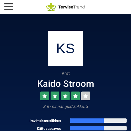
Arst
Kaido Stroom
3.6 - hinnanguid kokku: 3
Ravi tulemuslikkus
Kättesaadavus