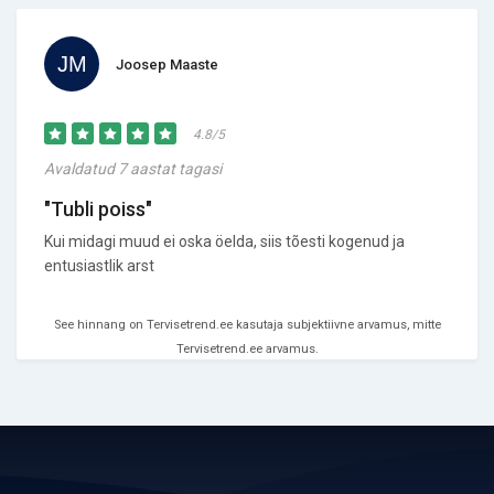
Joosep Maaste
4.8/5
Avaldatud 7 aastat tagasi
"Tubli poiss"
Kui midagi muud ei oska öelda, siis tõesti kogenud ja
entusiastlik arst
See hinnang on Tervisetrend.ee kasutaja subjektiivne arvamus, mitte
Tervisetrend.ee arvamus.