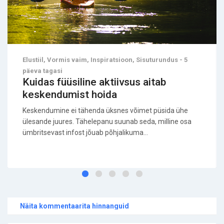
Elustiil, Vormis vaim, Inspiratsioon, Sisuturundus - 5
päeva tagasi
Kuidas füüsiline aktiivsus aitab
keskendumist hoida
Keskendumine ei tähenda üksnes võimet püsida ühe
ülesande juures. Tähelepanu suunab seda, milline osa
ümbritsevast infost jõuab põhjalikuma...
Näita kommentaarita hinnanguid