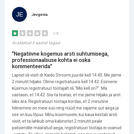
Jevgenia
1/5
Avaldatud 3 aastat tagasi
"Negatiivne kogemus arsti suhtumisega,
professionaalsuse kohta ei oska
kommenteerida"
Lapsel oli visiit dr Kaido Stroomi juurde kell 14.40. Me jäime
2 minutit hiljaks. Olime registratuuris kell 14.42. Esimene
küsimus registratuuri töötajalt oli "Mis kell on?". Ma
vastasin, et 14.42. Siis ta teatas, et me jäime hiljaks ja arst
läks ära. Registratuuri töötaja kordas, et 2-minutine
hilinemine on meie süü ning nüüd me vajame uut aega ja
see on kuu lõpus. Minu küsimusele, kui kaua kestab arsti
visiit, et ta lahkub oma kabinetist 2 minutit peale
patsiendile määratud aega, registratuuri töötaja ei osanud