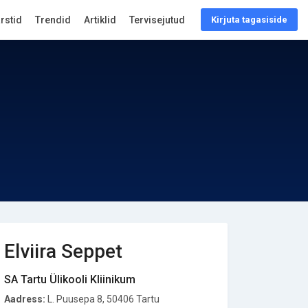
arstid
Trendid
Artiklid
Tervisejutud
Kirjuta tagasiside
Elviira Seppet
SA Tartu Ülikooli Kliinikum
Aadress:
L. Puusepa 8, 50406 Tartu