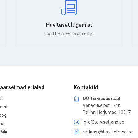
Huvitavat lugemist
Lood tervisest ja elustiilist
aarseimad erialad
Kontaktid
st
OÜ Terviseportaal
Vabaduse pst 174b
arst
Tallinn, Harjumaa, 10917
loog
info@tervisetrend.ee
rst
õiki
reklaam@tervisetrend.ee