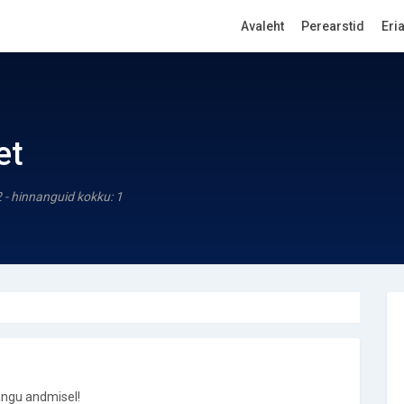
Avaleht
Perearstid
Eri
et
2 - hinnanguid kokku: 1
ngu andmisel!