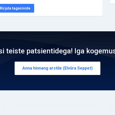
Kirjuta tagasiside
teiste patsientidega! Iga kogemus
Anna hinnang arstile (Elviira Seppet)