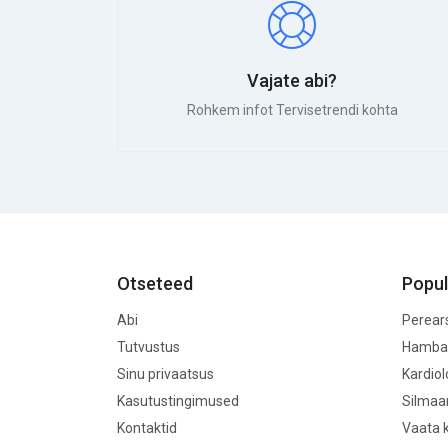
Vajate abi?
Rohkem infot Tervisetrendi kohta
Otseteed
Popul
Abi
Perear
Tutvustus
Hamba
Sinu privaatsus
Kardio
Kasutustingimused
Silmaa
Kontaktid
Vaata k