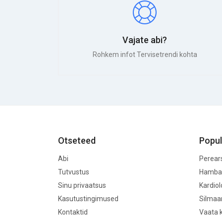
Vajate abi?
Rohkem infot Tervisetrendi kohta
Otseteed
Popul
Abi
Perear
Tutvustus
Hamba
Sinu privaatsus
Kardio
Kasutustingimused
Silmaa
Kontaktid
Vaata k