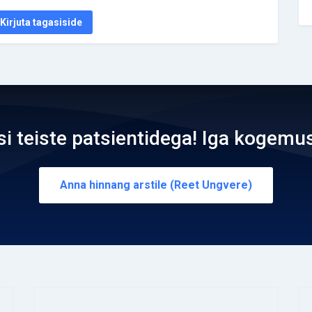
Kirjuta tagasiside
teiste patsientidega! Iga kogemus
Anna hinnang arstile (Reet Ungvere)