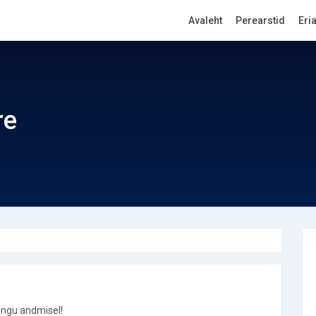
Avaleht
Perearstid
Eri
re
ngu andmisel!