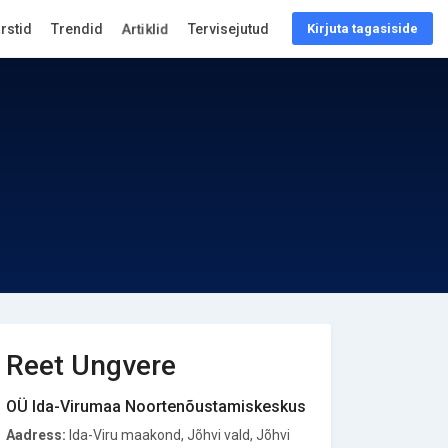
arstid
Trendid
Artiklid
Tervisejutud
Kirjuta tagasiside
Reet Ungvere
OÜ Ida-Virumaa Noortenõustamiskeskus
Aadress:
Ida-Viru maakond, Jõhvi vald, Jõhvi