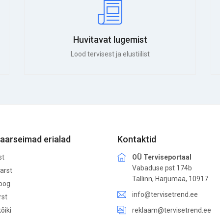
Huvitavat lugemist
Lood tervisest ja elustiilist
aarseimad erialad
Kontaktid
st
OÜ Terviseportaal
Vabaduse pst 174b
arst
Tallinn, Harjumaa, 10917
loog
info@tervisetrend.ee
rst
õiki
reklaam@tervisetrend.ee