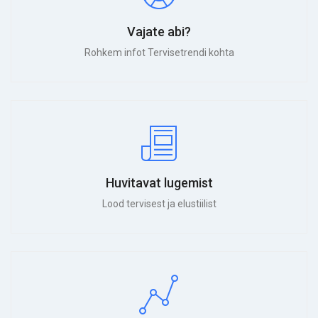
Vajate abi?
Rohkem infot Tervisetrendi kohta
Huvitavat lugemist
Lood tervisest ja elustiilist