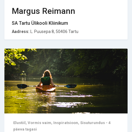
Margus Reimann
SA Tartu Ülikooli Kliinikum
Aadress:
L. Puusepa 8, 50406 Tartu
Elustiil, Vormis vaim, Inspiratsioon, Sisuturundus - 4
päeva tagasi