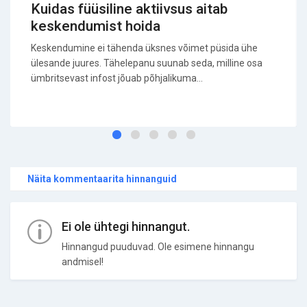
Kuidas füüsiline aktiivsus aitab
keskendumist hoida
Keskendumine ei tähenda üksnes võimet püsida ühe
ülesande juures. Tähelepanu suunab seda, milline osa
ümbritsevast infost jõuab põhjalikuma...
Näita kommentaarita hinnanguid
Ei ole ühtegi hinnangut.
Hinnangud puuduvad. Ole esimene hinnangu
andmisel!