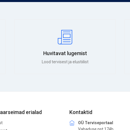
Huvitavat lugemist
Lood tervisest ja elustiilist
aarseimad erialad
Kontaktid
st
OÜ Terviseportaal
Vabaduse pst 174b