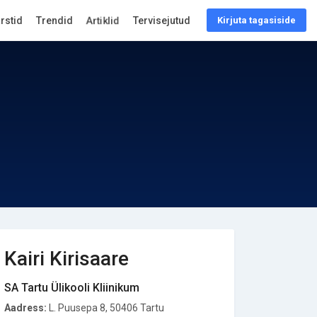
arstid
Trendid
Artiklid
Tervisejutud
Kirjuta tagasiside
Kairi Kirisaare
SA Tartu Ülikooli Kliinikum
Aadress:
L. Puusepa 8, 50406 Tartu