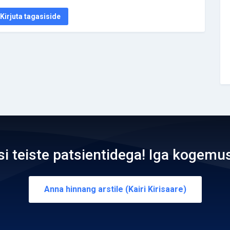
Kirjuta tagasiside
teiste patsientidega! Iga kogemus
Anna hinnang arstile (Kairi Kirisaare)