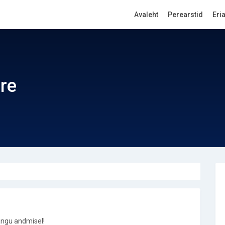
Avaleht
Perearstid
Eri
are
ngu andmisel!