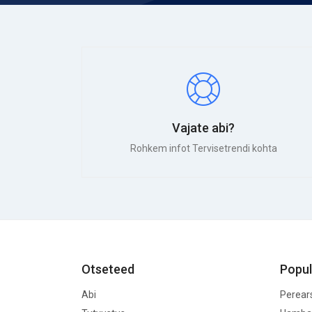
Vajate abi?
Rohkem infot Tervisetrendi kohta
Otseteed
Popul
Abi
Perear