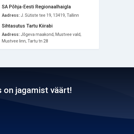
SA Põhja-Eesti Regionaalhaigla
Aadress:
J. Sütiste tee 19, 13419, Tallinn
Sihtasutus Tartu Kiirabi
Aadress:
Jõgeva maakond, Mustvee vald,
Mustvee linn, Tartu tn 28
 on jagamist väärt!