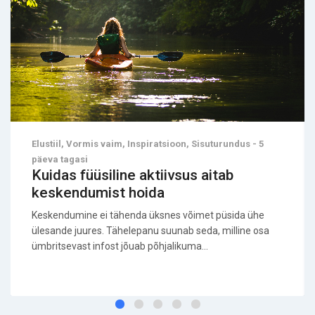
Elustiil, Vormis vaim, Inspiratsioon, Sisuturundus - 5
päeva tagasi
Kuidas füüsiline aktiivsus aitab
keskendumist hoida
Keskendumine ei tähenda üksnes võimet püsida ühe
ülesande juures. Tähelepanu suunab seda, milline osa
ümbritsevast infost jõuab põhjalikuma...