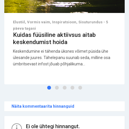
Elustiil, Vormis vaim, Inspiratsioon, Sisuturundus - 5
päeva tagasi
Kuidas füüsiline aktiivsus aitab
keskendumist hoida
Keskendumine ei tähenda üksnes võimet püsida ühe
ülesande juures. Tähelepanu suunab seda, milline osa
ümbritsevast infost jõuab põhjalikuma...
Näita kommentaarita hinnanguid
Ei ole ühtegi hinnangut.