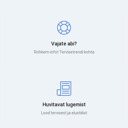
Vajate abi?
Rohkem infot Tervisetrendi kohta
Huvitavat lugemist
Lood tervisest ja elustiilist