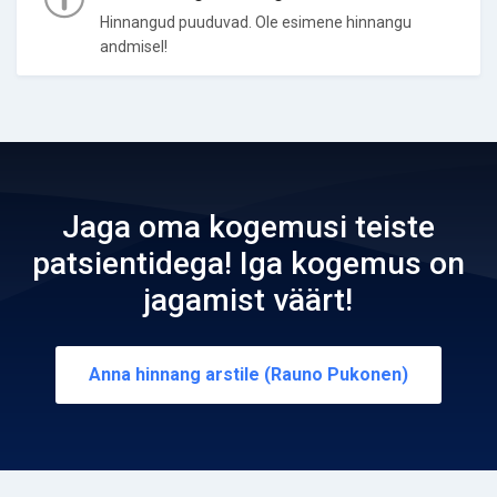
Hinnangud puuduvad. Ole esimene hinnangu
andmisel!
Jaga oma kogemusi teiste
patsientidega! Iga kogemus on
jagamist väärt!
Anna hinnang arstile (Rauno Pukonen)