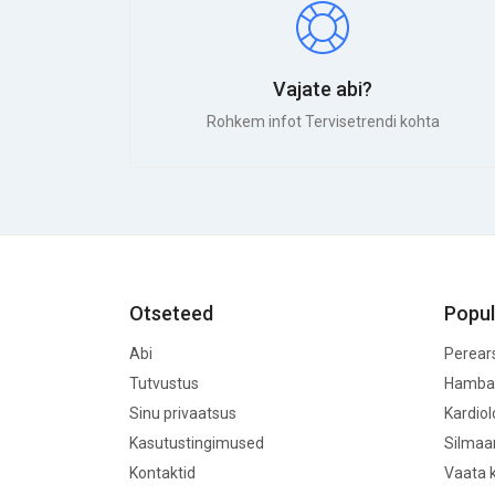
Vajate abi?
Rohkem infot Tervisetrendi kohta
Otseteed
Popul
Abi
Perear
Tutvustus
Hamba
Sinu privaatsus
Kardio
Kasutustingimused
Silmaa
Kontaktid
Vaata k