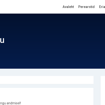
Avaleht
Perearstid
Eri
uu
ngu andmisel!