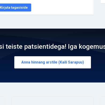
Kirjuta tagasiside
teiste patsientidega! Iga kogemus
Anna hinnang arstile (Kaili Sarapuu)