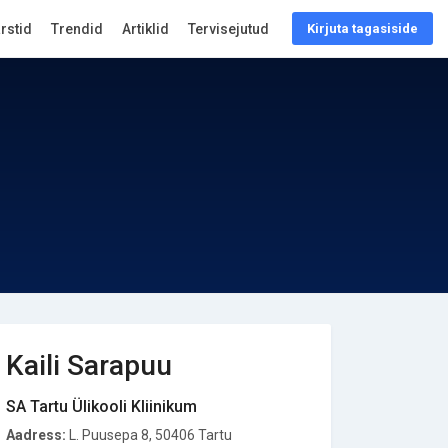
arstid
Trendid
Artiklid
Tervisejutud
Kirjuta tagasiside
Kaili Sarapuu
SA Tartu Ülikooli Kliinikum
Aadress:
L. Puusepa 8, 50406 Tartu