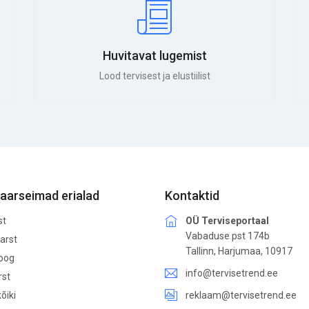
Huvitavat lugemist
Lood tervisest ja elustiilist
aarseimad erialad
Kontaktid
st
OÜ Terviseportaal
Vabaduse pst 174b
arst
Tallinn, Harjumaa, 10917
loog
info@tervisetrend.ee
rst
õiki
reklaam@tervisetrend.ee