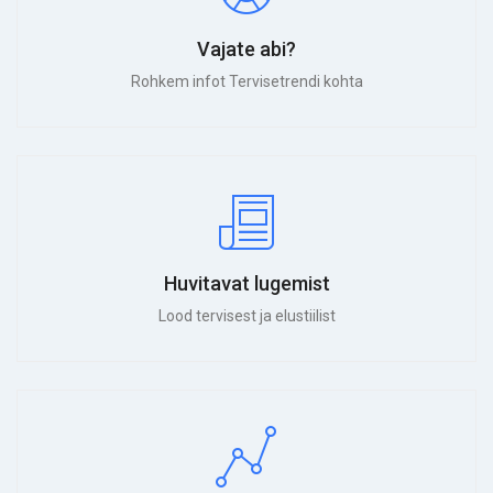
Vajate abi?
Rohkem infot Tervisetrendi kohta
Huvitavat lugemist
Lood tervisest ja elustiilist