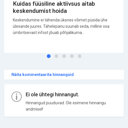
Kuidas füüsiline aktiivsus aitab
keskendumist hoida
Keskendumine ei tähenda üksnes võimet püsida ühe
ülesande juures. Tähelepanu suunab seda, milline osa
ümbritsevast infost jõuab põhjalikuma...
Näita kommentaarita hinnanguid
Ei ole ühtegi hinnangut.
Hinnangud puuduvad. Ole esimene hinnangu
andmisel!